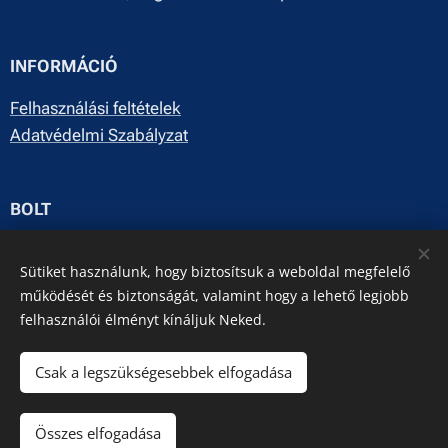
INFORMÁCIÓ
Felhasználási feltételek
Adatvédelmi Szabályzat
BOLT
Rólunk
Sütiket használunk, hogy biztosítsuk a weboldal megfelelő
Kapcsolat
működését és biztonságát, valamint hogy a lehető legjobb
felhasználói élményt kínáljuk Neked.
E-mail: info@dynamicgroup.hu
Csak a legszükségesebbek elfogadása
Facebook
Összes elfogadása