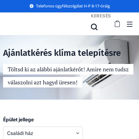
Telefonos ügyfélszolgálat H-P 8-17-óráig
KERESÉS
Ajánlatkérés klíma telepítésre
Töltsd ki az alábbi ajánlatkérőt! Amire nem tudsz
válaszolni azt hagyd üresen!
Épület jellege