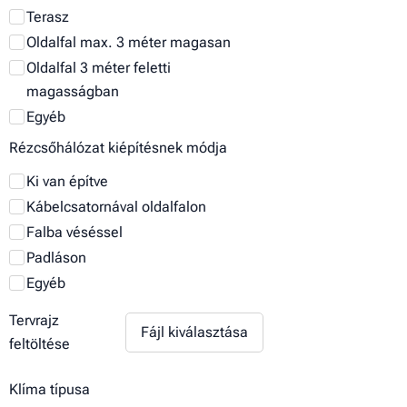
Terasz
Oldalfal max. 3 méter magasan
Oldalfal 3 méter feletti
magasságban
Egyéb
Rézcsőhálózat kiépítésnek módja
Ki van építve
Kábelcsatornával oldalfalon
Falba véséssel
Padláson
Egyéb
Tervrajz
Fájl kiválasztása
feltöltése
Klíma típusa