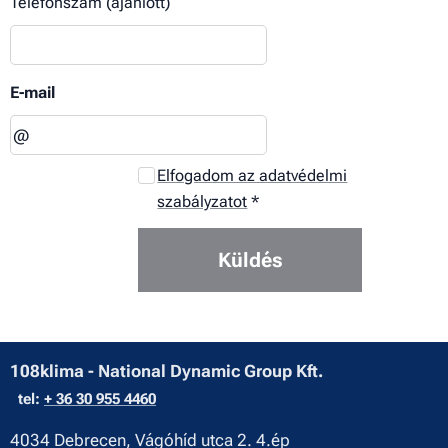
Telefonszám (ajánlott)
E-mail
Elfogadom az adatvédelmi
szabályzatot
Küldés
108klima - National Dynamic Group Kft.
tel:
+ 36 30 955 4460
4034 Debrecen, Vágóhíd utca 2. 4.ép