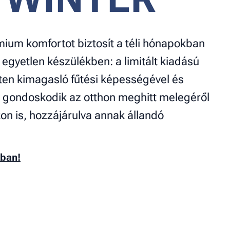
émium komfortot biztosít a téli hónapokban
s egyetlen készülékben: a limitált kiadású
tten kimagasló fűtési képességével és
l gondoskodik az otthon meghitt melegéről
n is, hozzájárulva annak állandó
kban!