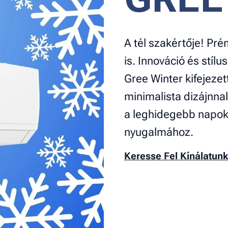
A tél szakértője! Pr
is. Innováció és stílu
Gree Winter kifejeze
minimalista dizájnna
a leghidegebb napoko
nyugalmához.
Keresse Fel Kínálatun