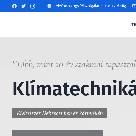
Telefonos ügyfélszolgálat H-P 8-17-óráig
T
"Több, mint 20 év szakmai tapasztal
Klímatechnik
Kivitelezés Debrecenben és környékén