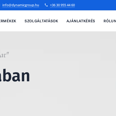
info@dynamicgroup.hu
+36 30 955 44 60
ERMÉKEK
SZOLGÁLTATÁSOK
AJÁNLATKÉRÉS
RÓLU
at"
ában