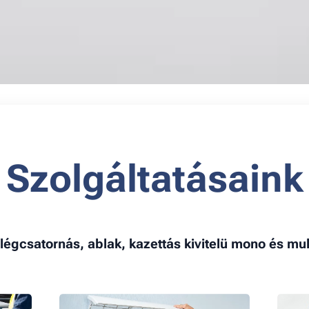
Szolgáltatásaink
, légcsatornás, ablak, kazettás kivitelü mono és mu