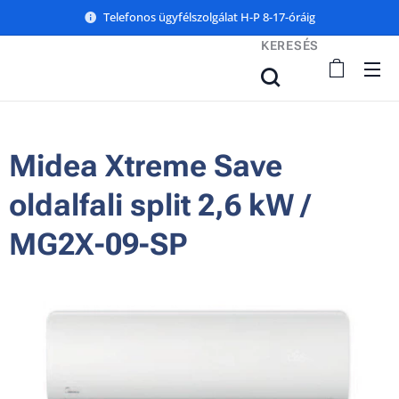
Telefonos ügyfélszolgálat H-P 8-17-óráig
KERESÉS
Midea Xtreme Save
oldalfali split 2,6 kW /
MG2X-09-SP