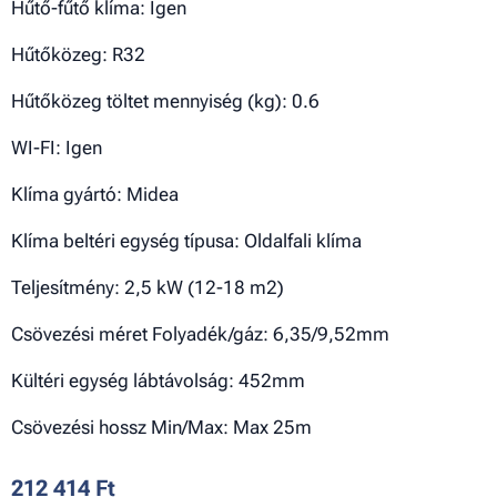
Hűtő-fűtő klíma: Igen
Hűtőközeg: R32
Hűtőközeg töltet mennyiség (kg): 0.6
WI-FI: Igen
Klíma gyártó: Midea
Klíma beltéri egység típusa: Oldalfali klíma
Teljesítmény: 2,5 kW (12-18 m2)
Csövezési méret Folyadék/gáz: 6,35/9,52mm
Kültéri egység lábtávolság: 452mm
Csövezési hossz Min/Max: Max 25m
212 414
Ft