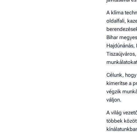
A klíma techn
oldalfali, ka
berendezéseke
Bihar megyes
Hajdúnánás, 
Tiszaújváros,
munkálatokat
Célunk, hogy 
kimerítse a 
végzik munká
váljon.
A világ veze
többek között
kínálatunkba