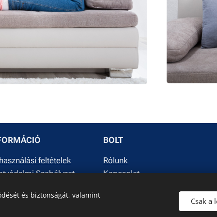
FORMÁCIÓ
BOLT
használási feltételek
Rólunk
tvédelmi Szabályzat
Kapcsolat
dését és biztonságát, valamint
Csak a 
Sütik