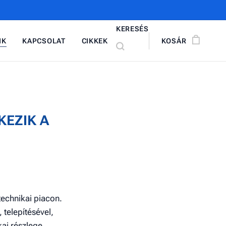
KERESÉS
NK
KAPCSOLAT
CIKKEK
KOSÁR
LKEZIK
A
technikai piacon.
 telepítésével,
ai részlege.