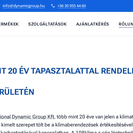
info@dynamicgroup.hu
+36 30 955 44 60
ERMÉKEK
SZOLGÁLTATÁSOK
AJÁNLATKÉRÉS
RÓLU
T 20 ÉV TAPASZTALATTAL RENDE
ERÜLETÉN
ional Dynamic Group Kft.
több mint 20 éve van jelen a klíma
imelt szerepet tölt be a klímaberendezések értékesítésével,
s karbantartásával kapcsolatban. A 108klíma a cég légtechnik