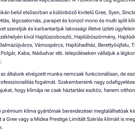
ikán belül elsősorban a különböző kivitelű Gree, Syen, Sincl
zettás, légcsatornás, parapet és konzol mono és multi split kl
t szereljük és karbantartjuk lakossági illetve üzleti ügyfele
zékhelyén kívül Hajdúszoboszló, Hajdúböszörmény, Hajdúd
Balmazújváros, Vámospércs, Hajdúhadház, Berettyóújfalu, T
 Polgár, Kaba, Nádudvar stb. településeken vállaljuk a légko
.
az általunk elvégzett munka nemcsak funkcionálisan, de eszt
professzionalitás fogalmát. Szakembereink nagy odafigyeléss
jukat, hogy klímája ne csak háztartási eszköz, hanem ottho
tő prémium klíma gyártóinak berendezései megtalálhatóak kí
 a Gree vagy a Midea Prestige Limitált Szériás klímáit is me
n.