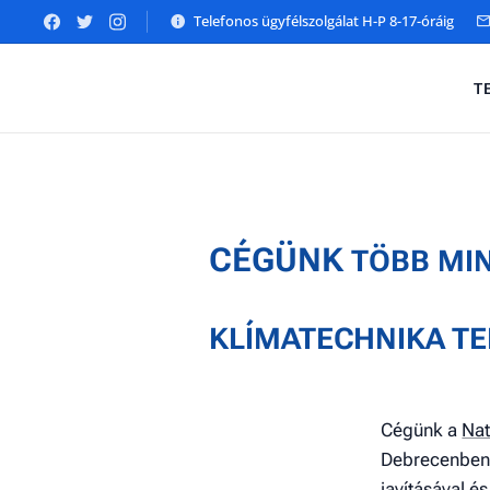
Telefonos ügyfélszolgálat H-P 8-17-óráig
T
CÉGÜNK
TÖBB MIN
KLÍMATECHNIKA T
Cégünk a
Nat
Debrecenben k
javításával é