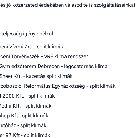
s jó közérzeted érdekében válaszd te is szolgáltatásainkat
 teljesség igénye nélkül:
eni Vízmű Zrt. - split klímák
ceni Törvényszék - VRF klíma rendszer
 Gym edzőterem Debrecen - légcsatornás klíma
Sheet Kft. - kazettás split klímák
zoboszlói Református Egyházközség - split klímák
 2000 Kft. - split klímák
édia Kft. - split klímák
shop Kft - split klímák
tóház - split klímák
r 97 Kft - split klímák