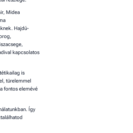
air, Midea
íma
inknek. Hajdú-
orog,
iszacsege,
ndival kapcsolatos
étikailag is
el, türelemmel
na fontos elemévé
nálatunkban. Így
gtalálhatod