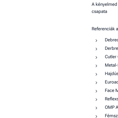
A kényelmed é
csapata
Referenciák a
Debrec
Derbre
Cutler
Metal-
Hajdús
Euroad
Face M
Reflex
OMP Au
Fémsze