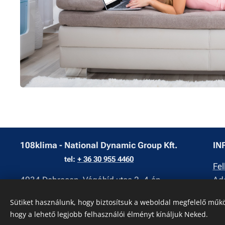
108klima - National Dynamic Group Kft.
IN
tel:
+ 36 30 955 4460
Fel
4034 Debrecen, Vágóhíd utca 2. 4.ép
Ada
Sütiket használunk, hogy biztosítsuk a weboldal megfelelő műkö
hogy a lehető legjobb felhasználói élményt kínáljuk Neked.