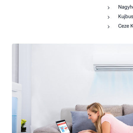
Nagyhe
Kujbus 
Ceze Kf