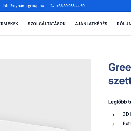
info@dynamicgroup.hu
+36 30 955 44 60
ERMÉKEK
SZOLGÁLTATÁSOK
AJÁNLATKÉRÉS
RÓLU
Gree
sze
Legfőbb 
3D 
Ext