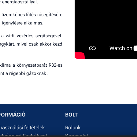
 energiaosztállyal.
 üzemképes fűtés rásegítésére
 igénylésre alkalmas.
a wi-fi vezérlés segítségével.
agykárt, mivel csak akkor kezd
klíma a környezetbarát R32-es
int a régebbi gázoknak.
FORMÁCIÓ
BOLT
használási feltételek
Rólunk
tvédelmi Szabályzat
Kapcsolat