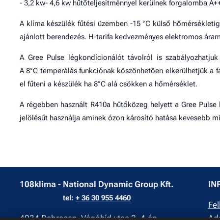
- 3,2 kw- 4,6 kw hűtőteljesítménnyel kerülnek forgalomba A++
A klíma készülék fűtési üzemben -15 °C külső hőmérsékletig
ajánlott berendezés. H-tarifa kedvezményes elektromos áram
A Gree Pulse légkondícionálót távolról is szabályozhatjuk 
A 8°C temperálás funkciónak köszönhetően elkerülhetjük a f
el fűteni a készülék ha 8°C alá csökken a hőmérséklet.
A régebben használt R410a hűtőközeg helyett a Gree Pulse 
jelölésűt használja aminek ózon károsító hatása kevesebb m
108klima - National Dynamic Group Kft.
IN
tel:
+ 36 30 955 4460
Fel
4034 Debrecen, Vágóhíd utca 2. 4.ép
Ada