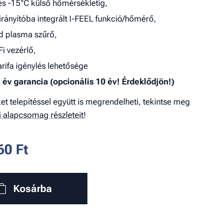
és -15°C külső hőmérsékletig,
irányítóba integrált I-FEEL funkció/hőmérő,
d plasma szűrő,
Fi vezérlő,
arifa igénylés lehetősége
 év garancia (opcionális 10 év! Érdeklődjön!)
et telepítéssel együtt is megrendelheti, tekintse meg
si alapcsomag részleteit
!
60
Ft
Kosárba