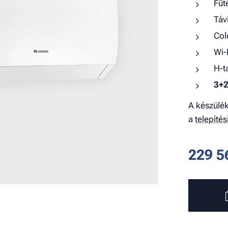
Fűt
Táv
Col
Wi-
H-t
3+2
A készülék
a
telepíté
229 5