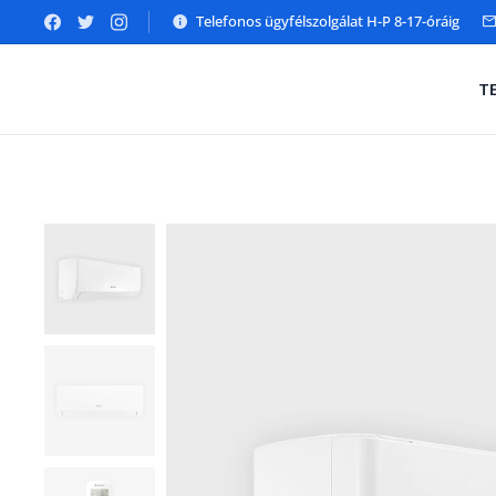
Telefonos ügyfélszolgálat H-P 8-17-óráig
T