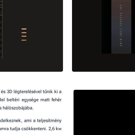
és 3D légterelésével tűnik ki a
el beltéri egysége matt fehér
ás hálószobájába.
ndelkeznek, ami a teljesítmény
mra tudja csökkenteni. 2,6 kw