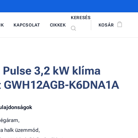
KERESÉS
NK
KAPCSOLAT
CIKKEK
KOSÁR
 Pulse 3,2 kW klíma
tt GWH12AGB-K6DNA1A
tulajdonságok
légáram,
ra halk üzemmód,