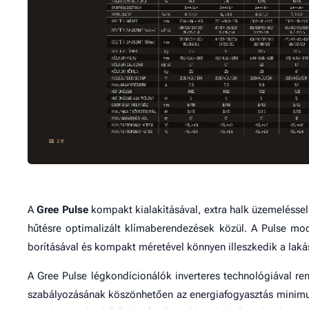
A
Gree Pulse
kompakt kialakításával, extra halk üzemeléssel 
hűtésre optimalizált klímaberendezések közül. A Pulse mod
borításával és kompakt méretével könnyen illeszkedik a lak
A Gree Pulse légkondícionálók inverteres technológiával re
szabályozásának köszönhetően az energiafogyasztás minimu