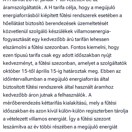
áramszolgáltatók. A H tarifa célja, hogy a megújuló
energiaforrásból kiépített fűtési rendszerek esetében a
hőellátást biztosító berendezések üzemeltetését
közvetlenül szolgáló készülékek villamosenergia-
fogyasztását egy kedvezőbb árú tarifán lehessen
elszámolni a fűtési szezonban. Fontos kiemelni, hogy
ezen típusú tarifa csak egy adott időszakban nyújt
kedvezményt, a fűtési szezonban, amelyet a szolgáltatók
október 15-től április 15-ig határoztak meg. Ebben az
időintervallumban a megújuló energiaforrás által
biztosított fűtési rendszerek által használt áramhoz
kedvezőbb áron jutnak a felhasználók. A
mérőberendezés kéttarifás kialakítású, mely a fűtési
időszakban és azon kívül külön-külön regiszterben tárolja
a vételezett villamos energiát. Így a fűtési szezont
leszámítva az év többi részében a megújuló energiát