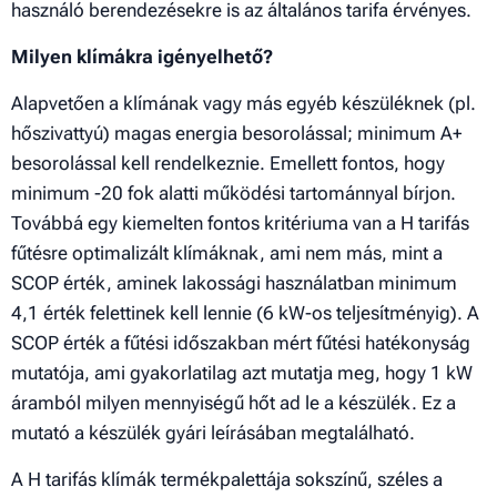
használó berendezésekre is az általános tarifa érvényes.
Milyen klímákra igényelhető?
Alapvetően a klímának vagy más egyéb készüléknek (pl.
hőszivattyú) magas energia besorolással; minimum A+
besorolással kell rendelkeznie. Emellett fontos, hogy
minimum -20 fok alatti működési tartománnyal bírjon.
Továbbá egy kiemelten fontos kritériuma van a H tarifás
fűtésre optimalizált klímáknak, ami nem más, mint a
SCOP érték, aminek lakossági használatban minimum
4,1 érték felettinek kell lennie (6 kW-os teljesítményig). A
SCOP érték a fűtési időszakban mért fűtési hatékonyság
mutatója, ami gyakorlatilag azt mutatja meg, hogy 1 kW
áramból milyen mennyiségű hőt ad le a készülék. Ez a
mutató a készülék gyári leírásában megtalálható.
A H tarifás klímák termékpalettája sokszínű, széles a