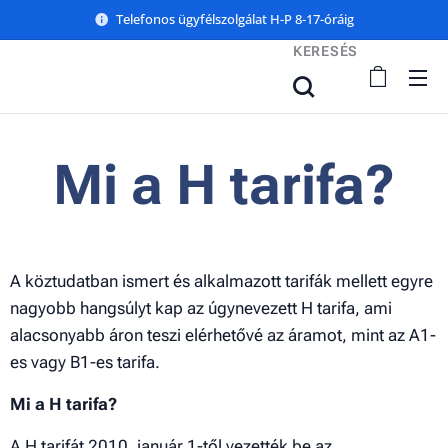
Telefonos ügyfélszolgálat H-P 8-17-óráig
KERESÉS
Mi a H tarifa?
A köztudatban ismert és alkalmazott tarifák mellett egyre
nagyobb hangsúlyt kap az úgynevezett H tarifa, ami
alacsonyabb áron teszi elérhetővé az áramot, mint az A1-
es vagy B1-es tarifa.
Mi a H tarifa?
A H tarifát 2010. január 1-től vezették be az