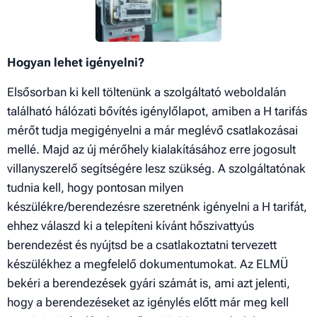
Hogyan lehet igényelni?
Elsősorban ki kell töltenünk a szolgáltató weboldalán
található hálózati bővítés igénylőlapot, amiben a H tarifás
mérőt tudja megigényelni a már meglévő csatlakozásai
mellé. Majd az új mérőhely kialakításához erre jogosult
villanyszerelő segítségére lesz szükség. A szolgáltatónak
tudnia kell, hogy pontosan milyen
készülékre/berendezésre szeretnénk igényelni a H tarifát,
ehhez válaszd ki a telepíteni kívánt hőszivattyús
berendezést és nyújtsd be a csatlakoztatni tervezett
készülékhez a megfelelő dokumentumokat. Az ELMÜ
bekéri a berendezések gyári számát is, ami azt jelenti,
hogy a berendezéseket az igénylés előtt már meg kell