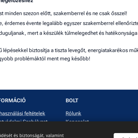
amegelőzéshez
st minden szezon előtt, szakemberrel és ne csak ősszel!
e, érdemes évente legalább egyszer szakemberrel ellenőrizte
lduguljanak, mert a készülék túlmelegedhet és hatékonysága
 lépésekkel biztosítja a tiszta levegőt, energiatakarékos mű
nagyobb problémáktól ment meg később!
FORMÁCIÓ
BOLT
használási feltételek
Rólunk
tvédelmi Szabályzat
Kapcsolat
dését és biztonságát, valamint