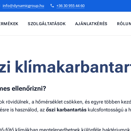
info@dynamicgroup.hu
+36 30 955 44 60
ERMÉKEK
SZOLGÁLTATÁSOK
AJÁNLATKÉRÉS
RÓLU
zi klímakarbantar
mes ellenőrizni?
k rövidülnek, a hőmérséklet csökken, és egyre többen kezdi
ésre is használod, az
őszi karbantartás
kulcsfontosságú a 
űtő-fűtő klímákban megtelepedhetnek különféle baktériumo