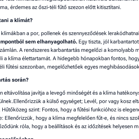
ma, érdemes az őszi-téli fűtő szezon előtt kitisztítani.
ani a klímát?
 klímákban a por, pollenek és szennyeződések lerakódhatnak
empontból sem elhanyagolható.
Egy tiszta, jól karbantart
nyszámlán. A rendszeres karbantartás megelőzi a komolyabb 
li a klíma élettartamát. A hidegebb hónapokban fontos, ho
 téli fűtési szezonban, megelőzhetőek egyes meghibásodáso
artás során?
en eltávolítása javítja a levegő minőségét és a klíma haték
nek.Ellenőrizzük a külső egységet; Levél, por vagy kosz eltáv
. Hűtőközeg szint: Fontos, hogy a fűtési funkcióhoz is elege
: Ellenőrizzük, hogy a klíma megfelelően fűt-e, és nincs szok
ződünk róla, hogy a beállítások és az időzítések helyesen 