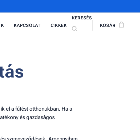
KERESÉS
NK
KAPCSOLAT
CIKKEK
KOSÁR
tás
k el a fűtést otthonukban. Ha a
hatékony és gazdaságos
k és szennyeződések. Amennyiben