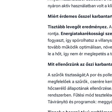
nyáron aktív használatban volt a klí
Miért érdemes ősszel karbantart
Tisztább levegőt eredményez.
A
rontja.
Energiatakarékossági sz
fogyaszt, így spórolhatsz a villa
tovább működik optimálisan, növe
le a hőt, így nem ér meglepetés a
Mit ellenőrzünk az őszi karbant
A szűrők tisztaságát;A por és poll
megfelelőek a szűrők, cserére kerül
hőcserélő állapotának ellenőrzése
rendszerben. Fűtési mód tesztelése
Távirányító és programok: meggyő