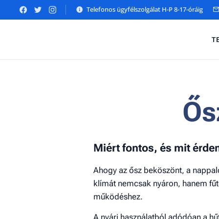
Telefonos ügyfélszolgálat H-P 8-17-óráig
T
Ős
Miért fontos, és mit érde
Ahogy az ősz beköszönt, a nappalo
klímát nemcsak nyáron, hanem fűt
működéshez.
A nyári használatból adódóan a h