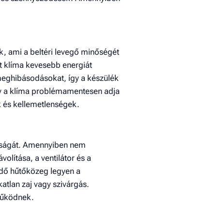
, ami a beltéri levegő minőségét
ott klíma kevesebb energiát
meghibásodásokat, így a készülék
gy a klíma problémamentesen adja
k és kellemetlenségek.
onyságát. Amennyiben nem
olítása, a ventilátor és a
ndő hűtőközeg legyen a
atlan zaj vagy szivárgás.
működnek.