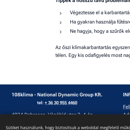
Tippek a hosszú távú problém
Végeztesse el a karbantartá
Ha gyakran használja fűtésr
Ne hagyja, hogy a szűrők e
Az őszi klímakarbantartás egyszerű
télen. Egy kis odafigyelés most 
108klima - National Dynamic Group Kft.
IN
tel:
+ 36 30 955 4460
Fel
4034 Debrecen, Vágóhíd utca 2. 4.ép
Ada
Sütiket használunk, hogy biztosítsuk a weboldal megfelelő műkö