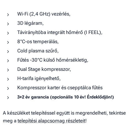
Wi-Fi (2,4 GHz) vezérlés,
3D légáram,
Távirányítóba integrált hőmérő (I FEEL),
8°C-os temperálás,
Cold plasma szűrő,
Fűtés -30°C külső hőmérsékletig,
Dual Stage kompresszor,
H-tarifa igényelhető,
Kompresszor karter és csepptálca fűtés
3
+2 év garancia (opcionális 10 év! Érdeklődjön!)
A készüléket telepítéssel együtt is megrendelheti, tekintse
meg a
telepítési alapcsomag részleteit
!