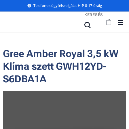
Telefonos ügyfélszolgálat H-P 8-17-óráig
KERESÉS
Gree Amber Royal 3,5 kW
Klíma szett GWH12YD-
S6DBA1A