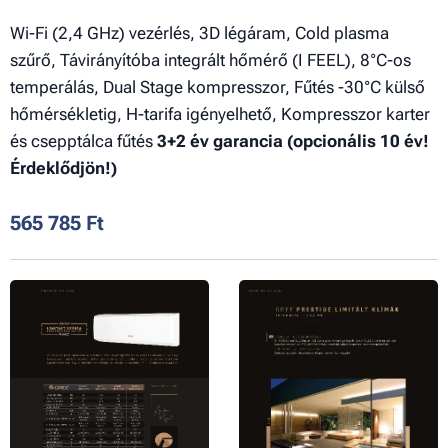
Wi-Fi (2,4 GHz) vezérlés, 3D légáram, Cold plasma
szűrő, Távirányítóba integrált hőmérő (I FEEL), 8°C-os
temperálás, Dual Stage kompresszor, Fűtés -30°C külső
hőmérsékletig, H-tarifa igényelhető, Kompresszor karter
és csepptálca fűtés
3+2 év garancia (opcionális 10 év!
Érdeklődjön!)
565 785
Ft