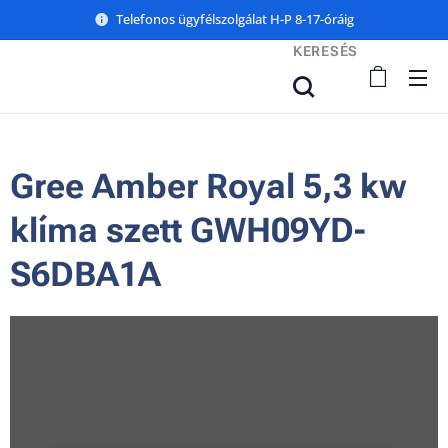
Telefonos ügyfélszolgálat H-P 8-17-óráig
KERESÉS
Gree Amber Royal 5,3 kw
klíma szett GWH09YD-
S6DBA1A