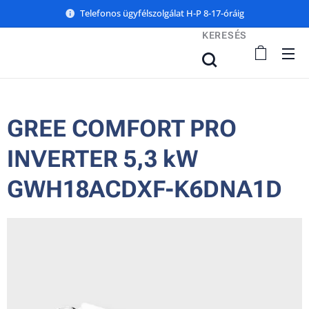
Telefonos ügyfélszolgálat H-P 8-17-óráig
KERESÉS
GREE COMFORT PRO
INVERTER 5,3 kW
GWH18ACDXF-K6DNA1D