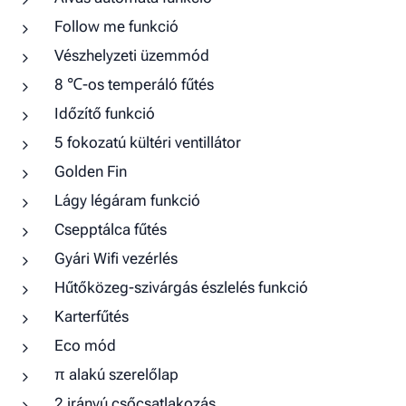
Follow me funkció
Vészhelyzeti üzemmód
8 ℃-os temperáló fűtés
Időzítő funkció
5 fokozatú kültéri ventillátor
Golden Fin
Lágy légáram funkció
Csepptálca fűtés
Gyári Wifi vezérlés
Hűtőközeg-szivárgás észlelés funkció
Karterfűtés
Eco mód
π alakú szerelőlap
2 irányú csőcsatlakozás