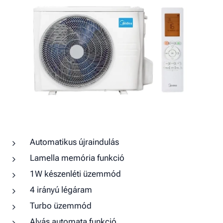
Automatikus újraindulás
Lamella memória funkció
1W készenléti üzemmód
4 irányú légáram
Turbo üzemmód
Alvás automata funkció