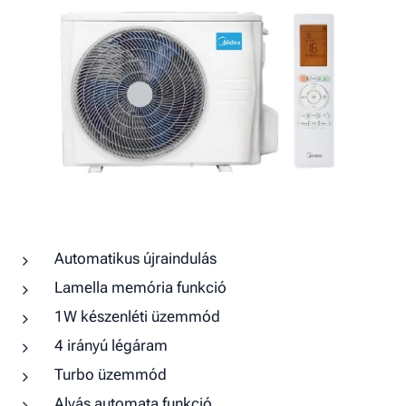
Automatikus újraindulás
Lamella memória funkció
1W készenléti üzemmód
4 irányú légáram
Turbo üzemmód
Alvás automata funkció