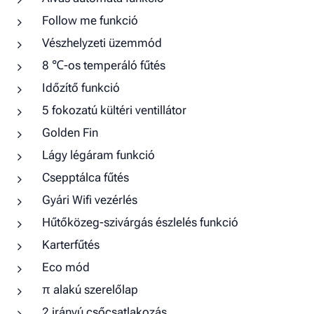
Follow me funkció
Vészhelyzeti üzemmód
8 ℃-os temperáló fűtés
Időzítő funkció
5 fokozatú kültéri ventillátor
Golden Fin
Lágy légáram funkció
Csepptálca fűtés
Gyári Wifi vezérlés
Hűtőközeg-szivárgás észlelés funkció
Karterfűtés
Eco mód
π alakú szerelőlap
2 irányú csőcsatlakozás