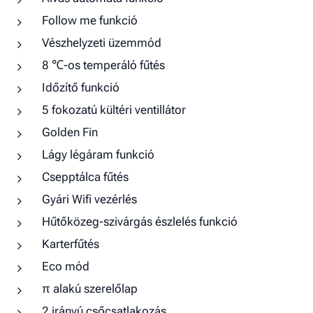
Follow me funkció
Vészhelyzeti üzemmód
8 ℃-os temperáló fűtés
Időzítő funkció
5 fokozatú kültéri ventillátor
Golden Fin
Lágy légáram funkció
Csepptálca fűtés
Gyári Wifi vezérlés
Hűtőközeg-szivárgás észlelés funkció
Karterfűtés
Eco mód
π alakú szerelőlap
2 irányú csőcsatlakozás