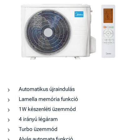
Automatikus újraindulás
Lamella memória funkció
1W készenléti üzemmód
4 irányú légáram
Turbo üzemmód
Alvás automata funkció