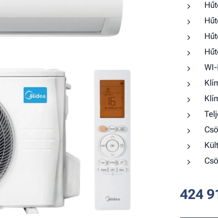
Hűt
Hűt
Hűt
Hűt
WI-
Klí
Klí
Tel
Csö
Kül
Csö
424 9