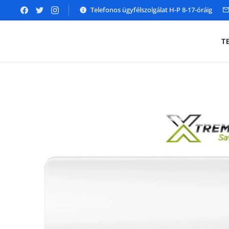
Telefonos ügyfélszolgálat H-P 8-17-óráig
T