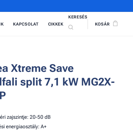
KERESÉS
NK
KAPCSOLAT
CIKKEK
KOSÁR
a Xtreme Save
lfali split 7,1 kW MG2X-
SP
téri zajszintje: 20-50 dB
ési energiaosztály: A+