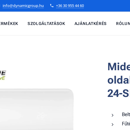
info@dynamicgroup.hu
+36 30 955 44 60
ERMÉKEK
SZOLGÁLTATÁSOK
AJÁNLATKÉRÉS
RÓLU
Mide
olda
24-
Bel
Fűt