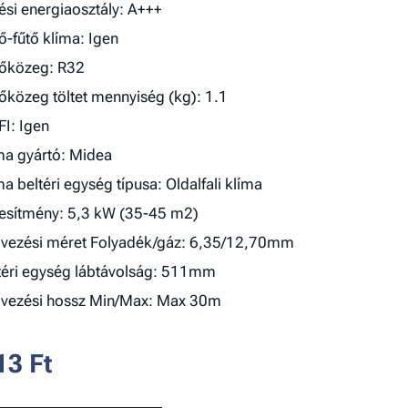
ési energiaosztály: A+++
ő-fűtő klíma: Igen
őközeg: R32
őközeg töltet mennyiség (kg): 1.1
FI: Igen
ma gyártó: Midea
ma beltéri egység típusa: Oldalfali klíma
jesítmény: 5,3 kW (35-45 m2)
vezési méret Folyadék/gáz: 6,35/12,70mm
téri egység lábtávolság: 511mm
vezési hossz Min/Max: Max 30m
13
Ft