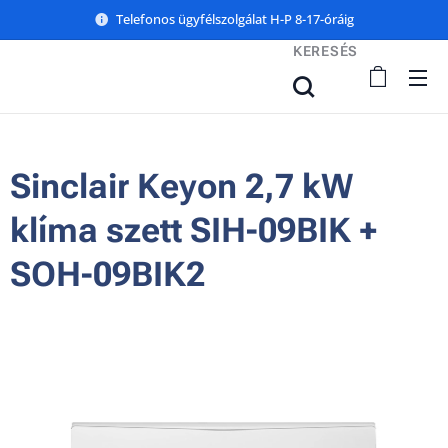
Telefonos ügyfélszolgálat H-P 8-17-óráig
KERESÉS
Sinclair Keyon 2,7 kW
klíma szett SIH-09BIK +
SOH-09BIK2