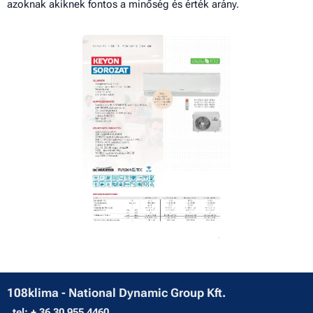
azoknak akiknek fontos a minőség és érték arány.
108klima - National Dynamic Group Kft.
tel:
+ 36 30 955 4460