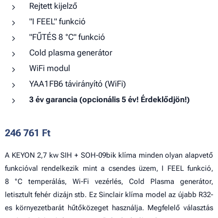
Rejtett kijelző
"I FEEL" funkció
"FŰTÉS 8 °C" funkció
Cold plasma generátor
WiFi modul
YAA1FB6 távirányító (WiFi)
3 év garancia (opcionális 5 év! Érdeklődjön!)
246 761
Ft
A KEYON 2,7 kw SIH + SOH-09bik klíma minden olyan alapvető
funkcióval rendelkezik mint a csendes üzem, I FEEL funkció,
8 °C temperálás, Wi-Fi vezérlés, Cold Plasma generátor,
letisztult fehér dizájn stb. Ez Sinclair klíma model az újabb R32-
es környezetbarát hűtőközeget használja. Megfelelő választás