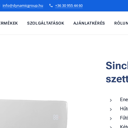
info@dynamicgroup.hu
+36 30 955 44 60
ERMÉKEK
SZOLGÁLTATÁSOK
AJÁNLATKÉRÉS
RÓLU
Sinc
szet
Ene
Hűt
Fűt
Két