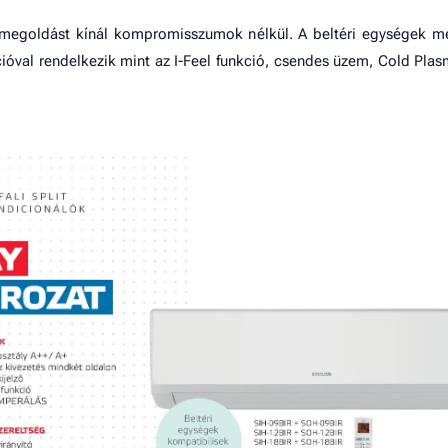
ú megoldást kínál kompromisszumok nélkül. A beltéri egységek m
ióval rendelkezik mint az I-Feel funkció, csendes üzem, Cold Pla