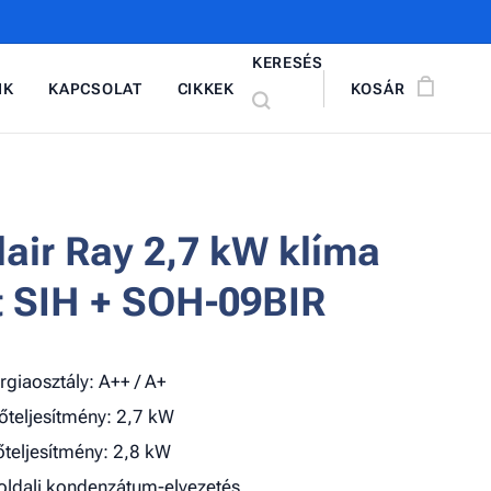
KERESÉS
NK
KAPCSOLAT
CIKKEK
KOSÁR
lair Ray 2,7 kW klíma
t SIH + SOH-09BIR
rgiaosztály: A++ / A+
őteljesítmény: 2,7 kW
őteljesítmény: 2,8 kW
oldali kondenzátum-elvezetés