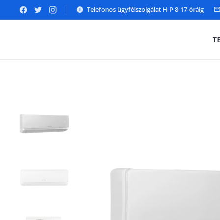
Telefonos ügyfélszolgálat H-P 8-17-óráig
T