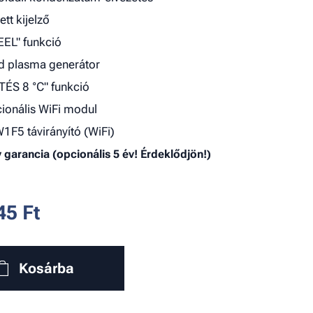
ett kijelző
FEEL" funkció
d plasma generátor
TÉS 8 °C" funkció
ionális WiFi modul
1F5 távirányító (WiFi)
v garancia (opcionális 5 év! Érdeklődjön!)
45
Ft
Kosárba