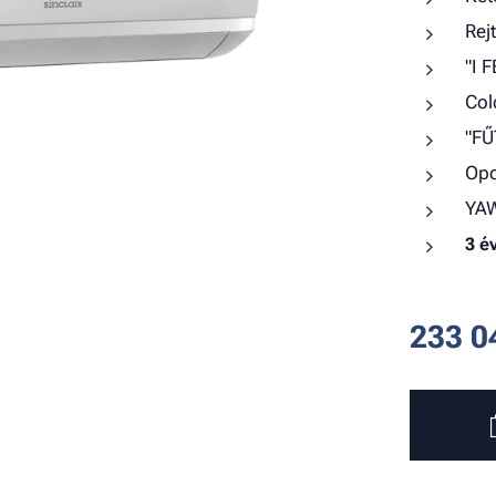
Rejt
"I 
Col
"FŰ
Opc
YAW
3 é
233 0