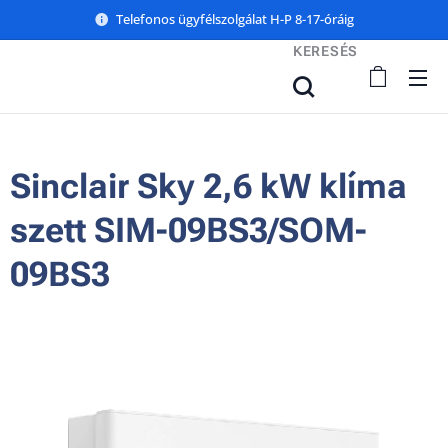
Telefonos ügyfélszolgálat H-P 8-17-óráig
KERESÉS
Sinclair Sky 2,6 kW klíma
szett SIM-09BS3/SOM-
09BS3