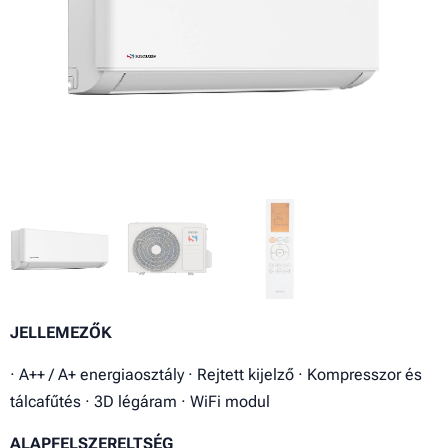
JELLEMEZŐK
· A++ / A+ energiaosztály · Rejtett kijelző · Kompresszor és
tálcafűtés · 3D légáram · WiFi modul
ALAPFELSZERELTSÉG