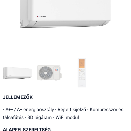
JELLEMEZŐK
· A++ / A+ energiaosztály · Rejtett kijelző · Kompresszor és
tálcafűtés · 3D légáram · WiFi modul
ALAPFELSZERELTSÉG