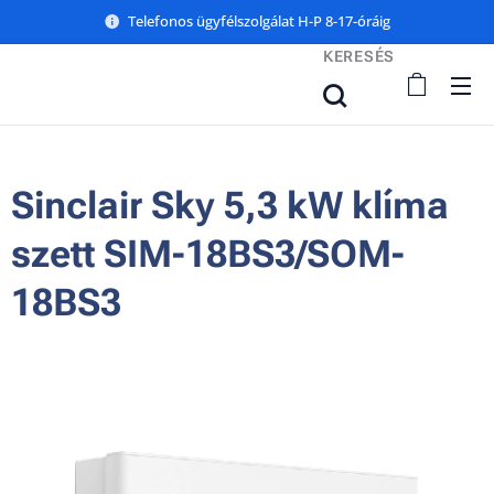
Telefonos ügyfélszolgálat H-P 8-17-óráig
KERESÉS
Sinclair Sky 5,3 kW klíma
szett SIM-18BS3/SOM-
18BS3