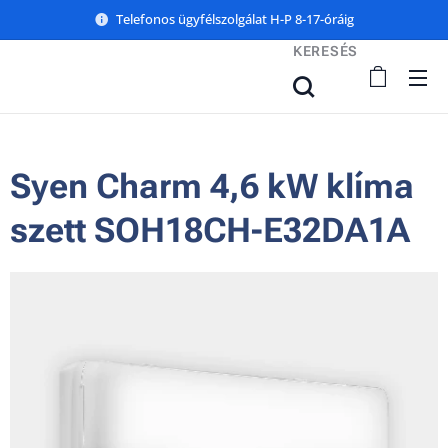
Telefonos ügyfélszolgálat H-P 8-17-óráig
KERESÉS
Syen Charm 4,6 kW klíma
szett SOH18CH-E32DA1A