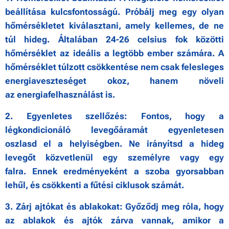
beállítása kulcsfontosságú. Próbálj meg
egy olyan
hőmérsékletet kiválasztani, amely kellemes, de ne
túl hideg. Általában 24-26
celsius fok közötti
hőmérséklet az ideális a legtöbb ember számára. A
hőmérséklet túlzott
csökkentése nem csak felesleges
energiaveszteséget okoz, hanem növeli
az
energiafelhasználást is.
2. Egyenletes szellőzés: Fontos, hogy a
légkondicionáló levegőáramát egyenletesen
oszlasd
el a helyiségben. Ne irányítsd a hideg
levegőt közvetlenül egy személyre vagy egy
falra.
Ennek eredményeként a szoba gyorsabban
lehűl, és csökkenti a fűtési ciklusok számát.
3. Zárj ajtókat és ablakokat: Győződj meg róla, hogy
az ablakok és ajtók zárva vannak,
amikor a