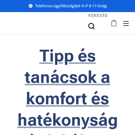
Telefonos ügyfélszolgálat H-P 8-17-óráig
KERESÉS
Tipp és
tanácsok a
komfort és
hatékonyság