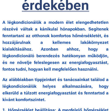
érdekében
A légkondicionálók a modern élet elengedhetetlen
részévé váltak a kánikulai hónapokban.
Segítenek
fenntartani az otthonok komfortos hőmérsékletét, és
hozzájárulnak a kellemes
lakókörnyezet
kialakításához. Azonban ahhoz, hogy a
légkondicionáló berendezés
hatékonyan működjön,
és ne növelje feleslegesen az energiafogyasztást,
fontos tudni, hogyan
kell megfelelően használni.
Az alábbiakban tippjeinket és tanácsainkat találod a
légkondicionálók helyes alkalmazására,
hogy
elkerüld a túlzott energiafogyasztást és fenntartsd a
kívánt komfortszintet.
1. Hőmérséklet beállítása: A megfelelő hőmérséklet