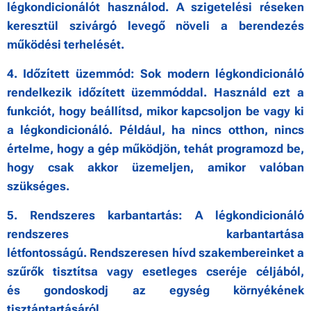
légkondicionálót használod. A szigetelési réseken
keresztül szivárgó levegő növeli
a berendezés
működési terhelését.
4. Időzített üzemmód: Sok modern légkondicionáló
rendelkezik időzített üzemmóddal.
Használd ezt a
funkciót, hogy beállítsd, mikor kapcsoljon be vagy ki
a légkondicionáló.
Például, ha nincs otthon, nincs
értelme, hogy a gép működjön, tehát programozd be,
hogy
csak akkor üzemeljen, amikor valóban
szükséges.
5. Rendszeres karbantartás: A légkondicionáló
rendszeres karbantartása
létfontosságú.
Rendszeresen hívd szakembereinket a
szűrők tisztítsa vagy esetleges cseréje céljából,
és
gondoskodj az egység környékének
tisztántartásáról.