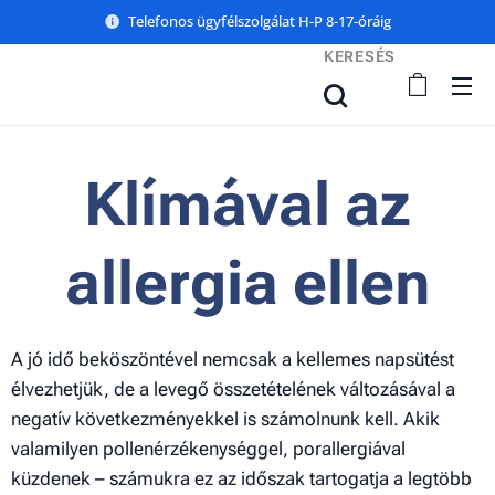
Telefonos ügyfélszolgálat H-P 8-17-óráig
KERESÉS
Klímával az
allergia ellen
A jó idő beköszöntével nemcsak a kellemes napsütést
élvezhetjük, de a levegő összetételének változásával a
negatív következményekkel is számolnunk kell. Akik
valamilyen pollenérzékenységgel, porallergiával
küzdenek – számukra ez az időszak tartogatja a legtöbb