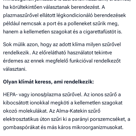
ha körültekintően választanak berendezést. A
plazmaszűrővel ellátott légkondicionáló berendezések
például nemcsak a port és a polleneket szűrik meg,
hanem a kellemetlen szagokat és a cigarettafüstöt is.
Sok múlik azon, hogy az adott klíma milyen szűrővel
rendelkezik. Az előrelátható használatot tekintve
érdemes az ennek megfelelő funkcióval rendelkezőt
választani.
Olyan klímát keress, ami rendelkezik:
HEPA- vagy ionos/plazma szűrővel. Az ionos szűrő a
kibocsátott ionokkal megköti a kellemetlen szagokat
okozó molekulákat. Az Alma-Katekin szűrő
elektrosztatikus úton szűri ki a parányi porszemcséket, a
gombaspórákat és más káros mikroorganizmusokat.