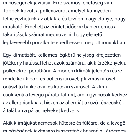
minőségének javítása. Erre számos lehetőség van.
Többek között a pollenszűrő, amelyet könnyedén
felhelyezhetünk az ablakra és további nagy előnye, hogy
mosható. Emellett az érintett időszakban érdemes a
takarítások számát megnövelni, hogy elehető
legkevesebb poratka telepedhessen meg otthonunkban.
Egy klimatizált, kellemes légkörű helyiség kifejezetten
jótékony hatással lehet azok számára, akik érzékenyek a
pollenekre, poratkára. A modern klímák jelentős része
rendelkezik por- és pollenszűrővel, plazmaszűrővel
öntisztító funkcióval és katekin szűrővel. A klíma
csökkenti a levegő páratartalmát, ami ugyancsak kedvez
az allergiásoknak, hiszen az allergiát okozó részecskék
általában a párás helyeket kedvelik.
Akik klímájukat nemcsak hűtésre és fűtésre, de a levegő
minőségének javítására is szeretnék használni, érdemes,