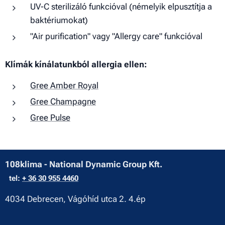
UV-C sterilizáló funkcióval (némelyik elpusztítja a
baktériumokat)
"Air purification" vagy "Allergy care" funkcióval
Klímák kínálatunkból allergia ellen:
Gree Amber Royal
Gree Champagne
Gree Pulse
108klima - National Dynamic Group Kft.
tel:
+ 36 30 955 4460
4034 Debrecen, Vágóhíd utca 2. 4.ép